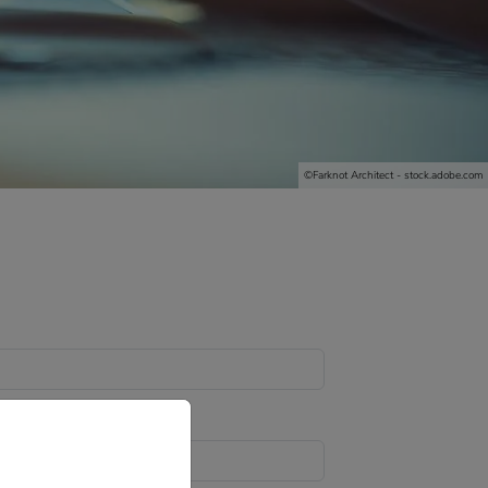
©Farknot Architect - stock.adobe.com