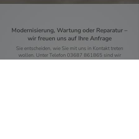
Modernisierung, Wartung oder Reparatur –
wir freuen uns auf Ihre Anfrage
Sie entscheiden, wie Sie mit uns in Kontakt treten
wollen. Unter Telefon
03687 861865
sind wir
freundlich, gewissenhaft und ehrlich für Ihre Wünsche
und Fragen da.
Montag - Freitag:
7.00 - 16.00 Uhr
Sie können aber auch gerne das Kontaktformular nutzen
und uns kurz schildern, ob es z. B. um einen Badumbau,
die Wartung Ihrer Heizung oder einen tropfenden
Wasserhahn geht. Wir melden uns bei Ihnen, um Ihr
Anliegen zu besprechen oder einen Termin zu
vereinbaren.