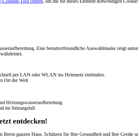
-Consent-Tool öffnen
, um die für dieses Element notwendigen Cookies
sseraufbereitung. Eine benutzerfreundliche Auswahlmaske zeigt au
ährleistet.
chnell per LAN oder WLAN ins Heimnetz einbinden.
m Ort der Welt
 und Heizungswasseraufbereitung
l im Störungsfall
tzt entdecken!
rem ganzen Haus. Schützen Sie Ihre Gesundheit und Ihre Geräte und