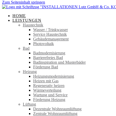
Zum Seiteninhalt springen
HOME
LEISTUNGEN
Haustechnik
Wasser / Trinkwasser
Service Haustechnik
Gebäudemanagement
Photovoltaik
Bad
Badmodernisierung
Barrierefreies Bad
Badinspiration und Musterbäder
Förderung Bad
Heizung
Heizungsmodernisierung
Heizen mit Gas
Regenerativ heizen
Wärmeverteilung
Wartung und Service
Förderung Heizung
Lüftung
Dezentrale Wohnraumlüftung
Zentrale Wohnraumlüftung